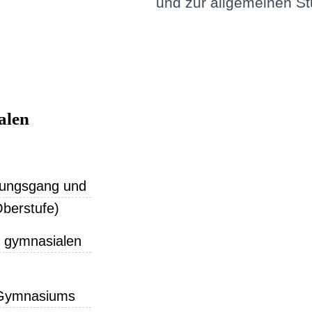
und zur allgemeinen Stu
alen
dungsgang und
Oberstufe)
r gymnasialen
s Gymnasiums