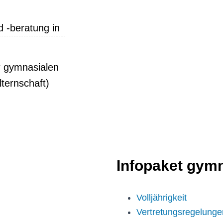
 -beratung in
)
r gymnasialen
lternschaft)
Infopaket gymn
Volljährigkeit
Vertretungsregelungen