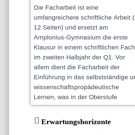
Die Facharbeit ist eine
verstärkt gefordert wird und auch die
eine angemessene sprachliche sowie
umfangreichere schriftliche Arbeit (
Studierfähigkeit der Schüler:inn
formale Darstellung der Ergebniss
12 Seiten) und ersetzt am
unterstützt: Sie sollen lernen, eine
Die Schüler.innen werden durch die
Amplonius-Gymnasium die erste
wissenschaftliche Arbeit nach den
betreuenden Fachlehrer bspw. bei
Klausur in einem schriftlichen Fach
entsprechenden Kriterien zu
der Themenwahl, Planung und
im zweiten Halbjahr der Q1. Vor
verfassen. Dazu gehören u.a.
Reflexion beraten und unterstützt, die
allem dient die Facharbeit der
Themen- und Materialsuche, Planung
Verantwortung für die Texte bleibt
Einführung in das selbstständige u
des eigenen Arbeits- u
wissenschaftspropädeutische
Schreibprozesses, Beachtung
Lernen, was in der Oberstufe
wissenschaftlicher Methoden und
Erwartungshorizonte