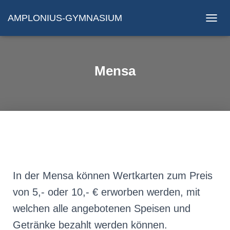
AMPLONIUS-GYMNASIUM
N
A
V
I
G
Mensa
A
T
I
O
N
U
M
S
C
H
A
In der Mensa können Wertkarten zum Preis
L
von 5,- oder 10,- € erworben werden, mit
T
E
welchen alle angebotenen Speisen und
N
Getränke bezahlt werden können.