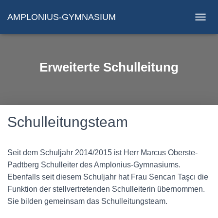
AMPLONIUS-GYMNASIUM
N
A
V
I
G
Erweiterte Schulleitung
A
T
I
O
N
U
Schulleitungsteam
M
S
C
Seit dem Schuljahr 2014/2015 ist Herr Marcus Oberste-
H
A
Padtberg Schulleiter des Amplonius-Gymnasiums.
L
Ebenfalls seit diesem Schuljahr hat Frau Sencan
Taşcı
die
T
Funktion der stellvertretenden Schulleiterin übernommen.
E
N
Sie bilden gemeinsam das Schulleitungsteam.