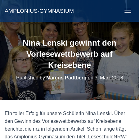
AMPLONIUS-GYMNASIUM
N
A
V
I
G
Nina Lenski gewinnt den
A
T
Vorlesewettbewerb auf
I
Kreisebene
O
N
U
Published by
Marcus Padtberg
on
3. März 2018
M
S
C
H
A
L
Ein toller Erfolg für unsere Schülerin Nina Lenski. Über
T
den Gewinn des Vorlesewettbewerbs auf Kreisebene
E
N
berichtet die nrz in folgendem Artikel. Schon lange trägt
das Amplonius-Gymnasium den Titel „LeseschuleNRW“,