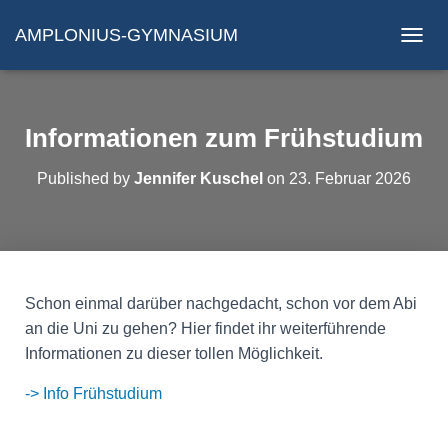
AMPLONIUS-GYMNASIUM
N
A
V
I
G
Informationen zum Frühstudium
A
T
Published by
Jennifer Kuschel
on
23. Februar 2026
I
O
N
U
M
S
C
Schon einmal darüber nachgedacht, schon vor dem Abi
H
an die Uni zu gehen? Hier findet ihr weiterführende
A
Informationen zu dieser tollen Möglichkeit.
L
T
-> Info Frühstudium
E
N