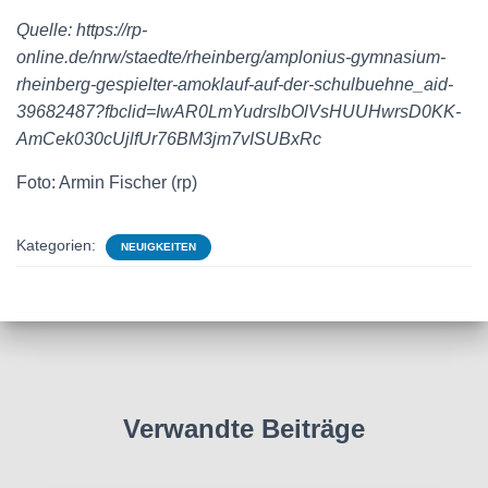
Quelle: https://rp-
online.de/nrw/staedte/rheinberg/amplonius-gymnasium-
rheinberg-gespielter-amoklauf-auf-der-schulbuehne_aid-
39682487?fbclid=IwAR0LmYudrslbOlVsHUUHwrsD0KK-
AmCek030cUjlfUr76BM3jm7vISUBxRc
Foto: Armin Fischer (rp)
Kategorien:
NEUIGKEITEN
Verwandte Beiträge