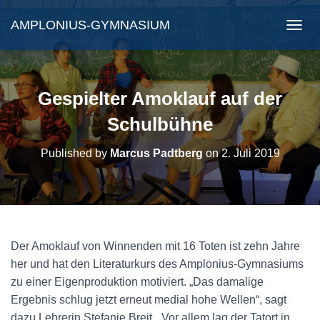
AMPLONIUS-GYMNASIUM
N
A
V
I
G
Gespielter Amoklauf auf der
A
T
Schulbühne
I
O
Published by
Marcus Padtberg
on
2. Juli 2019
N
U
M
S
C
H
A
Der Amoklauf von Winnenden mit 16 Toten ist zehn Jahre
L
her und hat den Literaturkurs des Amplonius-Gymnasiums
T
E
zu einer Eigenproduktion motiviert. „Das damalige
N
Ergebnis schlug jetzt erneut medial hohe Wellen“, sagt
dazu Lehrerin Stefanie Breit. „Vor allem lag der Tatort in