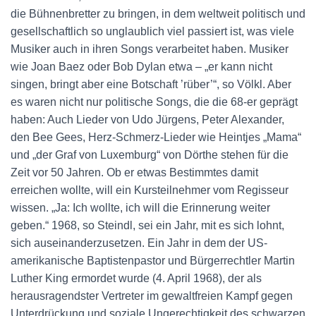
die Bühnenbretter zu bringen, in dem weltweit politisch und
gesellschaftlich so unglaublich viel passiert ist, was viele
Musiker auch in ihren Songs verarbeitet haben. Musiker
wie Joan Baez oder Bob Dylan etwa – „er kann nicht
singen, bringt aber eine Botschaft ’rüber’“, so Völkl. Aber
es waren nicht nur politische Songs, die die 68-er geprägt
haben: Auch Lieder von Udo Jürgens, Peter Alexander,
den Bee Gees, Herz-Schmerz-Lieder wie Heintjes „Mama“
und „der Graf von Luxemburg“ von Dörthe stehen für die
Zeit vor 50 Jahren. Ob er etwas Bestimmtes damit
erreichen wollte, will ein Kursteilnehmer vom Regisseur
wissen. „Ja: Ich wollte, ich will die Erinnerung weiter
geben.“ 1968, so Steindl, sei ein Jahr, mit es sich lohnt,
sich auseinanderzusetzen. Ein Jahr in dem der US-
amerikanische Baptistenpastor und Bürgerrechtler Martin
Luther King ermordet wurde (4. April 1968), der als
herausragendster Vertreter im gewaltfreien Kampf gegen
Unterdrückung und soziale Ungerechtigkeit des schwarzen