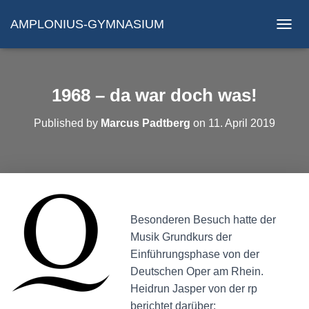
AMPLONIUS-GYMNASIUM
N
A
V
I
G
1968 – da war doch was!
A
T
Published by
Marcus Padtberg
on
11. April 2019
I
O
N
U
M
S
C
H
Besonderen Besuch hatte der
A
Musik Grundkurs der
L
Einführungsphase von der
T
Deutschen Oper am Rhein.
E
N
Heidrun Jasper von der rp
berichtet darüber: