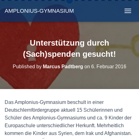
AMPLONIUS-GYMNASIUM
N
A
V
I
G
Unterstützung durch
A
T
(Sach)spenden gesucht!
I
O
Published by
Marcus Padtberg
on
6. Februar 2016
N
U
M
S
C
H
Das Amplonius-Gymnasium beschult in einer
A
Deutschlernfördergruppe aktuell 15 Schülerinnen und
L
T
Schüler des Amplonius-Gymnasiums und ca. 9 Kinder der
E
Europaschule unterschiedlicher Herkunft. Mehrheitlich
N
kommen die Kinder aus Syrien, dem Irak und Afghanistan.