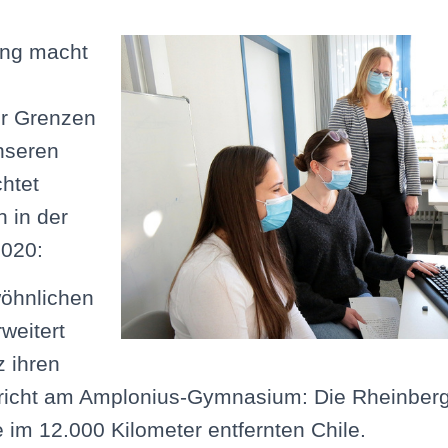
rung macht
r Grenzen
nseren
htet
 in der
020:
wöhnlichen
weitert
 ihren
richt am Amplonius-Gymnasium: Die Rheinberge
e im 12.000 Kilometer entfernten Chile.