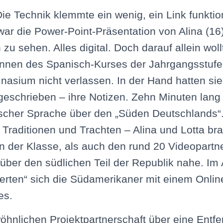
ie Technik klemmte ein wenig, ein Link funktion
r die Power-Point-Präsentation von Alina (16)
 zu sehen. Alles digital. Doch darauf allein woll
innen des Spanisch-Kurses der Jahrgangsstuf
asium nicht verlassen. In der Hand hatten sie
eschrieben – ihre Notizen. Zehn Minuten lang r
ischer Sprache über den „Süden Deutschlands“.
, Traditionen und Trachten – Alina und Lotta b
in der Klasse, als auch den rund 20 Videopartne
ber den südlichen Teil der Republik nahe. Im
erten“ sich die Südamerikaner mit einem Onlin
es.
öhnlichen Projektpartnerschaft über eine Entf