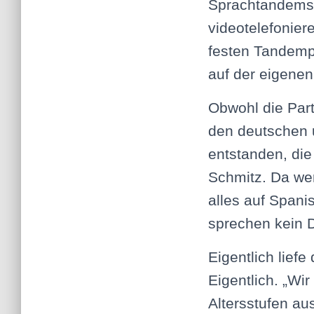
Sprachtandems m
videotelefoniere
festen Tandempa
auf der eigene
Obwohl die Part
den deutschen u
entstanden, die
Schmitz. Da wer
alles auf Spani
sprechen kein D
Eigentlich lief
Eigentlich. „Wir
Altersstufen au