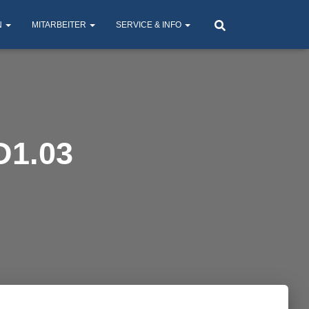
N
MITARBEITER
SERVICE & INFO
 D1.03