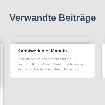
Verwandte Beiträge
Kunstwerk des Monats
Die Kunstwerke des Monats sind die
Linolschnitte von Lana, Madita und Nastasja
aus der 7. Klasse. Herzlichen Glückwunsch!