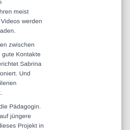
n
ihren meist
n Videos werden
laden.
eien zwischen
e gute Kontakte
richtet Sabrina
oniert. Und
ilenen
.
 die Pädagogin.
 auf jüngere
ieses Projekt in