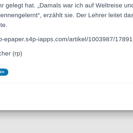
r gelegt hat. „Damals war ich auf Weltreise un
ennengelernt“, erzählt sie. Der Lehrer leitet da
te.
/rp-epaper.s4p-iapps.com/artikel/1003987/1789
her (rp)
TEN