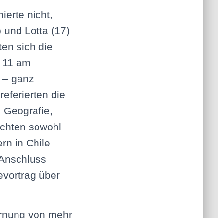
ierte nicht,
 und Lotta (17)
ten sich die
e 11 am
 – ganz
eferierten die
 Geografie,
rachten sowohl
rn in Chile
 Anschluss
evortrag über
ernung von mehr