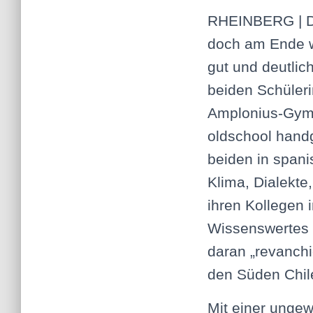
RHEINBERG |
D
doch am Ende wa
gut und deutlich
beiden Schüler
Amplonius-Gymn
oldschool handg
beiden in span
Klima, Dialekte
ihren Kollegen 
Wissenswertes ü
daran „revanchi
den Süden Chil
Mit einer ungew