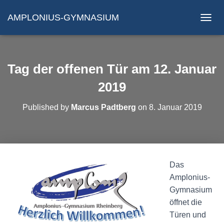
AMPLONIUS-GYMNASIUM
N
A
V
I
G
Tag der offenen Tür am 12. Januar
A
T
2019
I
O
Published by
Marcus Padtberg
on
8. Januar 2019
N
U
M
S
C
H
Das
A
Amplonius-
L
T
Gymnasium
E
öffnet die
N
Türen und