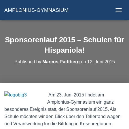
AMPLONIUS-GYMNASIUM
N
A
V
I
G
Sponsorenlauf 2015 – Schulen für
A
T
Hispaniola!
I
O
Published by
Marcus Padtberg
on
12. Juni 2015
N
U
M
S
C
H
Am 23. Juni 2015 findet am
A
Amplonius-Gymnasium ein ganz
L
T
besonderes Ereignis statt, der Sponsorenlauf 2015. Als
E
Schule möchten wir den Blick über den Tellerrand wagen
N
und Verantwortung für die Bildung in Krisenregionen