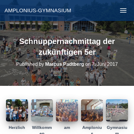
AMPLONIUS-GYMNASIUM
N
A
V
I
G
Schnuppernachmittag der
A
T
zukünftigen 5er
I
O
Published by
Marcus Padtberg
on
7. Juni 2017
N
U
M
S
C
H
A
L
T
E
N
Herzlich
Willkomm
am
Amploniu
Gymnasiu
en
s
m