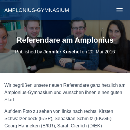
AMPLONIUS-GYMNASIUM
N
A
V
I
G
Referendare am Amplonius
A
T
Published by
Jennifer Kuschel
on
20. Mai 2016
I
O
N
U
M
S
Wir begrüßen unsere neuen Referendare ganz herzlich am
C
H
Amplonius-Gymnasium und wünschen ihnen einen guten
A
Start.
L
T
Auf dem Foto zu sehen von links nach rechts: Kirsten
E
Schwarzenbeck (E/SP), Sebastian Schmitz (EK/GE),
N
Georg Hanneken (E/KR), Sarah Gierlich (D/EK)