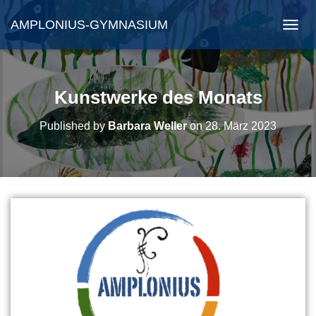
AMPLONIUS-GYMNASIUM
N
A
V
I
G
Kunstwerke des Monats
A
T
Published by
Barbara Weller
on
28. März 2023
I
O
N
U
M
S
C
H
A
L
T
E
N