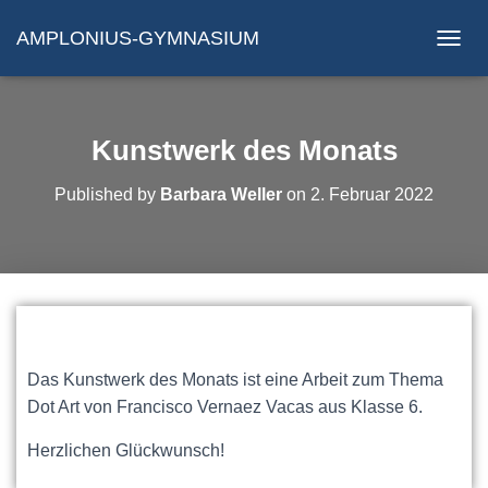
AMPLONIUS-GYMNASIUM
N
A
V
I
G
Kunstwerk des Monats
A
T
Published by
Barbara Weller
on
2. Februar 2022
I
O
N
U
M
S
C
H
A
Das Kunstwerk des Monats ist eine Arbeit zum Thema
L
Dot Art von Francisco Vernaez Vacas aus Klasse 6.
T
E
N
Herzlichen Glückwunsch!