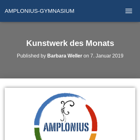
AMPLONIUS-GYMNASIUM
N
A
V
I
G
Kunstwerk des Monats
A
T
Published by
Barbara Weller
on
7. Januar 2019
I
O
N
U
M
S
C
H
A
L
T
E
N