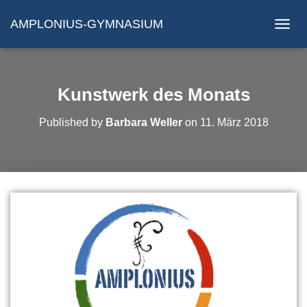
AMPLONIUS-GYMNASIUM
N
A
V
I
G
Kunstwerk des Monats
A
T
Published by
Barbara Weller
on
11. März 2018
I
O
N
U
M
S
C
H
A
L
T
E
N