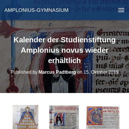
AMPLONIUS-GYMNASIUM
N
A
V
I
G
Kalender der Studienstiftung
A
T
Amplonius novus wieder
I
erhältlich
O
N
U
Published by
Marcus Padtberg
on
15. Oktober 2019
M
S
C
H
A
L
T
E
N