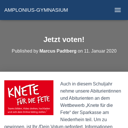
AMPLONIUS-GYMNASIUM
N
A
V
I
G
Jetzt voten!
A
T
Published by
Marcus Padtberg
on
11. Januar 2020
I
O
N
U
M
S
Auch in diesem Schuljahr
C
H
nehme unsere Abiturientinnen
A
und Abiturienten an dem
L
Wettbewerb „Knete für die
T
Fete“ der Sparkasse am
E
N
Niederrhein teil. Um zu
gewinnen, ist Ihr /Dein Votum gefordert. Informationen