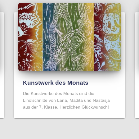
Kunstwerk des Monats
Die Kunstwerke des Monats sind die
Linolschnitte von Lana, Madita und Nastasja
aus der 7. Klasse. Herzlichen Glückwunsch!