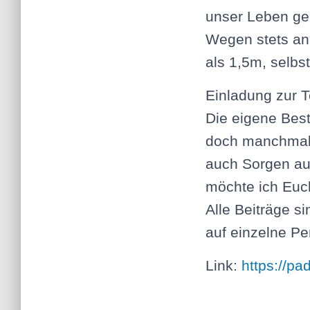
unser Leben geh
Wegen stets an 
als 1,5m, selbs
Einladung zur 
Die eigene Best
doch manchmal i
auch Sorgen auf
möchte ich Euch
Alle Beiträge s
auf einzelne P
Link:
https://pa