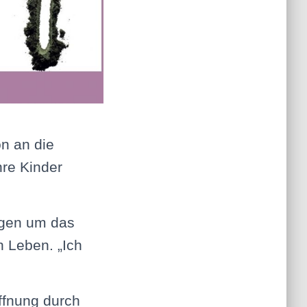
n an die
hre Kinder
orgen um das
 Leben. „Ich
ffnung durch