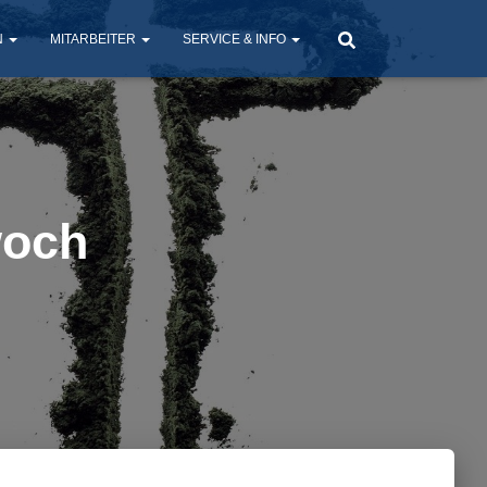
N
MITARBEITER
SERVICE & INFO
woch