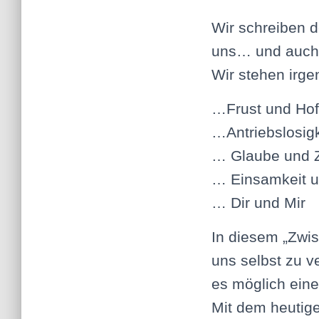
Wir schreiben d
uns… und auch j
Wir stehen irg
…Frust und Ho
…Antriebslosig
… Glaube und Z
… Einsamkeit u
… Dir und Mir
In diesem „Zwis
uns selbst zu v
es möglich ein
Mit dem heutigen