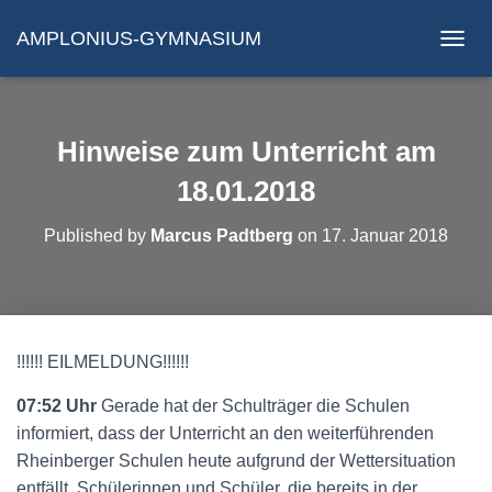
AMPLONIUS-GYMNASIUM
N
A
V
I
G
Hinweise zum Unterricht am
A
T
18.01.2018
I
O
Published by
Marcus Padtberg
on
17. Januar 2018
N
U
M
S
C
H
!!!!!! EILMELDUNG!!!!!!
A
L
07:52 Uhr
Gerade hat der Schulträger die Schulen
T
E
informiert, dass der Unterricht an den weiterführenden
N
Rheinberger Schulen heute aufgrund der Wettersituation
entfällt. Schülerinnen und Schüler, die bereits in der