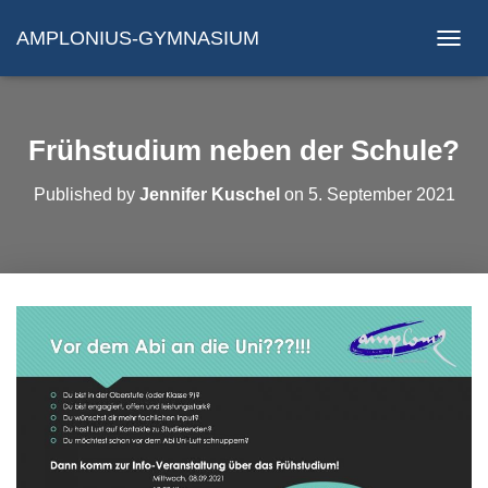
AMPLONIUS-GYMNASIUM
N
A
V
I
G
Frühstudium neben der Schule?
A
T
Published by
Jennifer Kuschel
on
5. September 2021
I
O
N
U
M
S
C
H
A
L
T
E
N