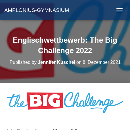
AMPLONIUS-GYMNASIUM
N
A
V
I
G
Englischwettbewerb: The Big
A
T
Challenge 2022
I
O
Published by
Jennifer Kuschel
on
8. Dezember 2021
N
U
M
S
C
H
A
L
T
E
N