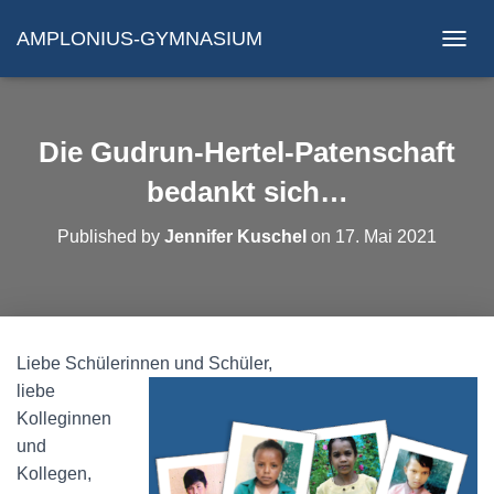
AMPLONIUS-GYMNASIUM
N
A
V
I
G
Die Gudrun-Hertel-Patenschaft
A
T
bedankt sich…
I
O
Published by
Jennifer Kuschel
on
17. Mai 2021
N
U
M
S
C
H
Liebe Schülerinnen und Schüler,
A
liebe
L
T
Kolleginnen
E
und
N
Kollegen,