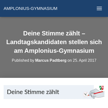
AMPLONIUS-GYMNASIUM
N
A
V
I
G
Deine Stimme zählt –
A
T
Landtagskandidaten stellen sich
I
am Amplonius-Gymnasium
O
N
U
Published by
Marcus Padtberg
on
25. April 2017
M
S
C
H
A
L
T
E
N