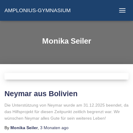
AMPLONIUS-GYMNASIUM
NAVIG
UMSC
Monika Seiler
Neymar aus Bolivien
Die Unterstützung von Neymar wurde am 31.12.2025 beendet, da
das Hilfsprojekt für diesen Zeitpunkt zeitlich begrenzt war. Wir
wünschen Neymar alles Gute für sein weiteres Leben!
By
Monika Seiler
,
3 Monaten
ago