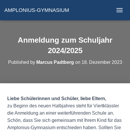
AMPLONIUS-GYMNASIUM
N
A
V
I
G
Anmeldung zum Schuljahr
A
T
2024/2025
I
O
Published by
Marcus Padtberg
on
18. Dezember 2023
N
U
M
S
C
H
A
Liebe Schülerinnen und Schüler, liebe Eltern,
L
zu Beginn des neuen Halbjahres steht für Viertklässler
T
die Anmeldung an einer weiterführenden Schule an.
E
N
Schön, dass Sie sich gemeinsam mit Ihrem Kind für das
Amplonius-Gymnasium entschieden haben. Sollten Sie