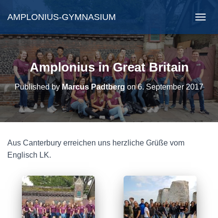
AMPLONIUS-GYMNASIUM
N
A
V
I
G
Amplonius in Great Britain
A
T
Published by
Marcus Padtberg
on
6. September 2017
I
O
N
U
M
S
Aus Canterbury erreichen uns herzliche Grüße vom
C
H
Englisch LK.
A
L
T
E
N