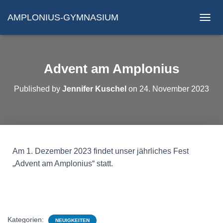
AMPLONIUS-GYMNASIUM
N
A
V
I
G
Advent am Amplonius
A
T
Published by
Jennifer Kuschel
on
24. November 2023
I
O
N
U
M
S
C
Am 1. Dezember 2023 findet unser jährliches Fest
H
„Advent am Amplonius“ statt.
A
L
T
E
N
Kategorien:
NEUIGKEITEN