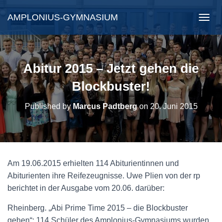
AMPLONIUS-GYMNASIUM
N
A
V
I
G
Abitur 2015 – Jetzt gehen die
A
T
Blockbuster!
I
O
Published by
Marcus Padtberg
on
20. Juni 2015
N
U
M
S
C
H
Am 19.06.2015 erhielten 114 Abiturientinnen und
A
Abiturienten ihre Reifezeugnisse. Uwe Plien von der rp
L
T
berichtet in der Ausgabe vom 20.06. darüber:
E
N
Rheinberg. „Abi Prime Time 2015 – die Blockbuster
gehen“: 114 Schüler des Amplonius-Gymnasiums wurden