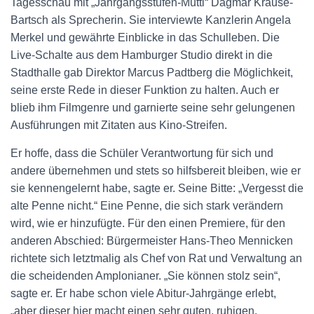
Tagesschau mit „Jahrgangsstufen-Mutti“ Dagmar Krause-
Bartsch als Sprecherin. Sie interviewte Kanzlerin Angela
Merkel und gewährte Einblicke in das Schulleben. Die
Live-Schalte aus dem Hamburger Studio direkt in die
Stadthalle gab Direktor Marcus Padtberg die Möglichkeit,
seine erste Rede in dieser Funktion zu halten. Auch er
blieb ihm Filmgenre und garnierte seine sehr gelungenen
Ausführungen mit Zitaten aus Kino-Streifen.
Er hoffe, dass die Schüler Verantwortung für sich und
andere übernehmen und stets so hilfsbereit bleiben, wie er
sie kennengelernt habe, sagte er. Seine Bitte: „Vergesst die
alte Penne nicht.“ Eine Penne, die sich stark verändern
wird, wie er hinzufügte. Für den einen Premiere, für den
anderen Abschied: Bürgermeister Hans-Theo Mennicken
richtete sich letztmalig als Chef von Rat und Verwaltung an
die scheidenden Amplonianer. „Sie können stolz sein“,
sagte er. Er habe schon viele Abitur-Jahrgänge erlebt,
„aber dieser hier macht einen sehr guten, ruhigen,