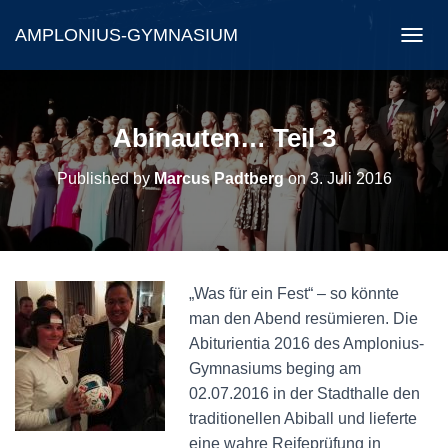
AMPLONIUS-GYMNASIUM
N
A
V
I
G
Abinauten… Teil 3
A
T
Published by
Marcus Padtberg
on
3. Juli 2016
I
O
N
U
M
S
„Was für ein Fest“ – so könnte
C
H
man den Abend resümieren. Die
A
Abiturientia 2016 des Amplonius-
L
Gymnasiums beging am
T
02.07.2016 in der Stadthalle den
E
N
traditionellen Abiball und lieferte
eine wahre Reifeprüfung in