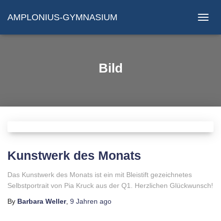
AMPLONIUS-GYMNASIUM
NAVIG
UMSC
Bild
Kunstwerk des Monats
Das Kunstwerk des Monats ist ein mit Bleistift gezeichnetes
Selbstportrait von Pia Kruck aus der Q1. Herzlichen Glückwunsch!
By
Barbara Weller
,
9 Jahren
ago