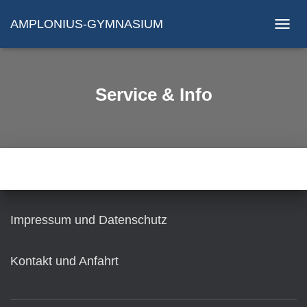
AMPLONIUS-GYMNASIUM
N
A
V
I
G
Service & Info
A
T
I
O
N
U
M
S
C
H
Impressum und Datenschutz
A
L
T
Kontakt und Anfahrt
E
N