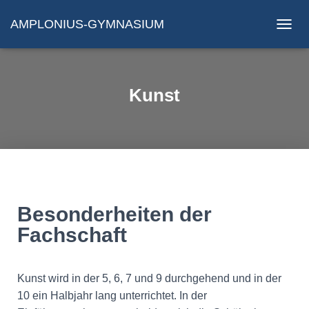
AMPLONIUS-GYMNASIUM
N
A
V
I
G
Kunst
A
T
I
O
N
U
M
S
C
Besonderheiten der
H
Fachschaft
A
L
T
E
Kunst wird in der 5, 6, 7 und 9 durchgehend und in der
N
10 ein Halbjahr lang unterrichtet. In der