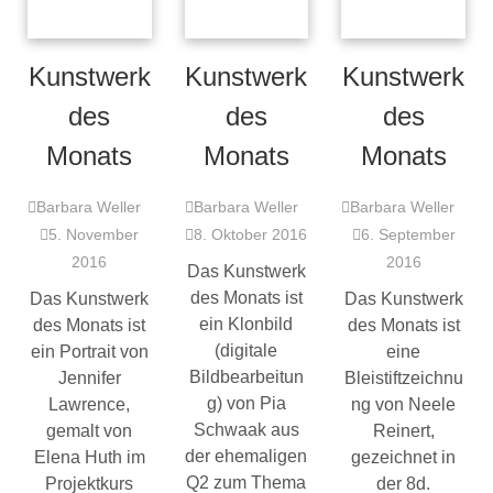
Kunstwerk
Kunstwerk
Kunstwerk
des
des
des
Monats
Monats
Monats
Barbara Weller
Barbara Weller
Barbara Weller
5. November
8. Oktober 2016
6. September
2016
2016
Das Kunstwerk
des Monats ist
Das Kunstwerk
Das Kunstwerk
ein Klonbild
des Monats ist
des Monats ist
(digitale
ein Portrait von
eine
Bildbearbeitun
Jennifer
Bleistiftzeichnu
g) von Pia
Lawrence,
ng von Neele
Schwaak aus
gemalt von
Reinert,
der ehemaligen
Elena Huth im
gezeichnet in
Q2 zum Thema
Projektkurs
der 8d.