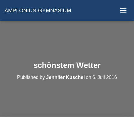
AMPLONIUS-GYMNASIUM
N
A
V
I
G
A
T
I
O
schönstem Wetter
N
U
Published by
Jennifer Kuschel
on
6. Juli 2016
M
S
C
H
A
L
T
E
N