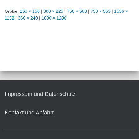
Größe:
150 × 150
|
300 × 225
|
750 × 563
|
750 × 563
|
1536 ×
1152
|
360 × 240
|
1600 × 1200
Impressum und Datenschutz
Kontakt und Anfahrt