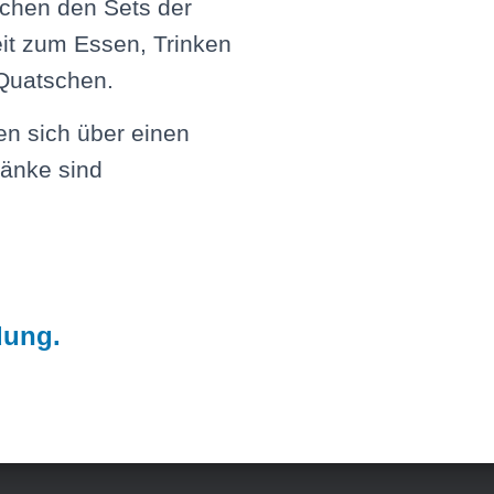
schen den Sets der
eit zum Essen, Trinken
Quatschen.
euen sich über einen
ränke sind
dung.