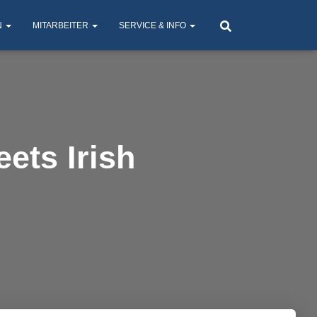
N
MITARBEITER
SERVICE & INFO
ets Irish