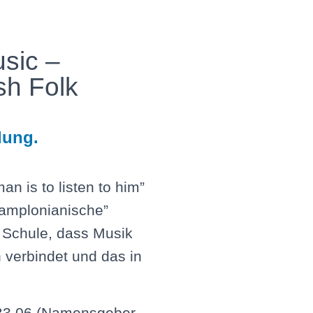
usic –
sh Folk
dung.
an is to listen to him”
“amplonianische”
 Schule, dass Musik
verbindet und das in
3 B3.06 (Namensgeber