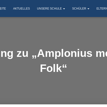
EITE
AKTUELLES
UNSERE SCHULE
SCHÜLER
ELTER
g zu „Amplonius me
Folk“