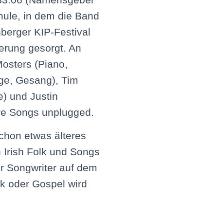
hule, in dem die Band
nberger KIP-Festival
erung gesorgt. An
osters (Piano,
ge, Gesang), Tim
e) und Justin
re Songs unplugged.
schon etwas älteres
 Irish Folk und Songs
er Songwriter auf dem
k oder Gospel wird